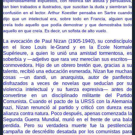
espléndidamente expuestos, con retórica tan astuta y persuasiva,
tan bien trabados e ilustrados, que suscitan la duda y siembran la
confusión en el lector. Arthur Koestler pensaba en Sartre cuando
dijo que un intelectual era, sobre todo en Francia, alguien que
creía todo aquello que podía demostrar y que demostraba todo
aquello en que creía. Es decir, un sofista de alto vuelo.
La evocación de Paul Nizan (1905-1940), su condiscípulo
en el liceo Louis le-Grand y en la École Normale
Supérieure, a quien lo unió una amistad tormentosa, es
soberbia y —adjetivo que rara vez merecían sus escritos—
conmovedora. Hijo de un obrero bretón que, gracias a su
talento, recibió una educación esmerada, Nizan fue muchas
cosas —un dandi, un anarquista, autor de panfletos
disfrazados a veces de novelas que seducían por su
violencia intelectual y su fuerza expresiva— antes de
convertirse en un disciplinado militante del Partido
Comunista. Cuando el pacto de la URSS con la Alemania
nazi, Nizan renunció al partido y criticó con dureza esa
alianza contra natura. Poco después, apenas comenzada la
Segunda Guerra Mundial, murió en el frente de una bala
perdida. Pero su verdadera muerte fue la pestilencial
campaña de descrédito desatada por los comunistas para