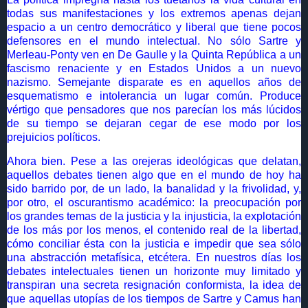
todas sus manifestaciones y los extremos apenas dejan
espacio a un centro democrático y liberal que tiene pocos
defensores en el mundo intelectual. No sólo Sartre y
Merleau-Ponty ven en De Gaulle y la Quinta República a un
fascismo renaciente y en Estados Unidos a un nuevo
nazismo. Semejante disparate es en aquellos años de
esquematismo e intolerancia un lugar común. Produce
vértigo que pensadores que nos parecían los más lúcidos
de su tiempo se dejaran cegar de ese modo por los
prejuicios políticos.
Ahora bien. Pese a las orejeras ideológicas que delatan,
aquellos debates tienen algo que en el mundo de hoy ha
sido barrido por, de un lado, la banalidad y la frivolidad, y,
por otro, el oscurantismo académico: la preocupación por
los grandes temas de la justicia y la injusticia, la explotación
de los más por los menos, el contenido real de la libertad,
cómo conciliar ésta con la justicia e impedir que sea sólo
una abstracción metafísica, etcétera. En nuestros días los
debates intelectuales tienen un horizonte muy limitado y
transpiran una secreta resignación conformista, la idea de
que aquellas utopías de los tiempos de Sartre y Camus han