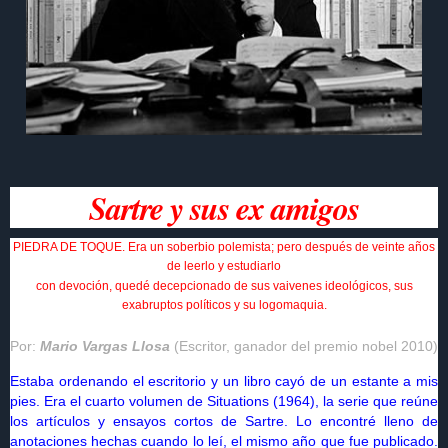
Sartre y sus ex amigos
PIEDRA DE TOQUE. Era un soberbio polemista; pero después de veinte años
de leerlo y estudiarlo
con devoción, quedé decepcionado de sus vaivenes ideológicos, sus
exabruptos políticos y su logomaquia.
Por:
Mario Vargas Llosa
(Escritor, ganador del premio nobel 2010)
Estaba ordenando el escritorio y un libro cayó de un estante a mis
pies. Era el cuarto volumen de Situations (1964), la serie que reúne
los artículos y ensayos cortos de Sartre. Lo encontré lleno de
anotaciones hechas cuando lo leí, el mismo año que fue publicado.