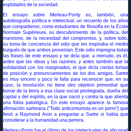
explotados de la sociedad.
El ensayo sobre Merleau-Ponty es, también, una
autobiografía política e intelectual, un recuento de los años
que compartieron, como estudiantes de filosofía en la École
Normale Supérieure, su descubrimiento de la política, del
marxismo, de la necesidad del compromiso, y, sobre todo,
su toma de conciencia del odio que les inspiraba el medio
burgués de que ambos provenían. Este odio impregna todas
las frases de este ensayo y se diría que, a menudo, es él,
antes que las ideas y las razones, y antes también que la
solidaridad con los marginados, el que dicta ciertas tomas
de posición y pronunciamientos de los dos amigos. Sartre
es muy sincero y poco le falta para reconocer que, en su
caso, la revolución no tiene otro objetivo primordial que
borrar de la tierra a esa clase social privilegiada, dueña del
capital y del espíritu, en la que nació y contra la que alienta
una fobia patológica. En este ensayo aparece la famosa
afirmación sartreana (“Todo anticomunista es un perro”) que
llevó a Raymond Aron a preguntar a Sartre si había que
considerar a la humanidad una perrera.
Merleau-Ponty fue el último de los intelectuales de alto nivel