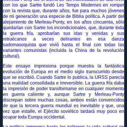
con los que Sartre fundó Les Temps Modernes en romper
con la revista que, durante años, fue para muchos jóvenes
de mi generación una especie de Biblia política. A partir del
alejamiento de Merleau-Ponty, en los años cincuenta, sólo
quedarían con Sartre los incondicionales, que, durante toda
la guerra fría, aprobarían sus idas y venidas y sus
retruécanos a veces delirantes en esa danza
sadomasoquista que vivió hasta el final con todas las
variantes comunistas (incluida la China de la revolución
cultural).
Este ensayo impresiona porque muestra la fantástica
evolución de Europa en el medio siglo transcurrido desde
que se escribió. Cuando Sartre lo publica, la URSS parecía
una realidad consolidada e irreversible. La guerra fría daba
la impresión de poder transformarse en cualquier momento
en guerra caliente y, aunque Sartre y Merleau-Ponty
discrepan sobre muchas cosas, ambos están convencidos
de que la tercera guerra mundial es inevitable y que, una
vez que estalle, el Ejército soviético tardará muy poco en
ocupar toda Europa occidental.
La política impregna hasta los tuétanos la vida cultural en