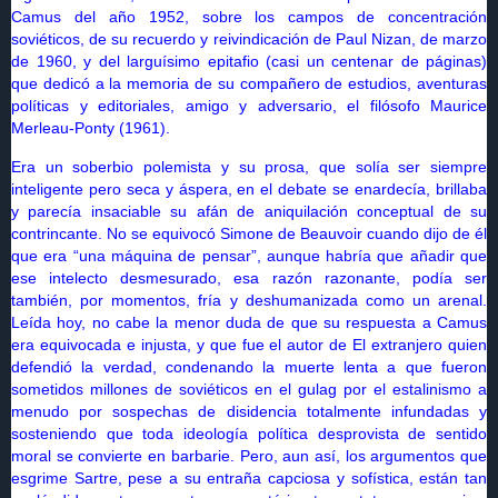
Camus del año 1952, sobre los campos de concentración
soviéticos, de su recuerdo y reivindicación de Paul Nizan, de marzo
de 1960, y del larguísimo epitafio (casi un centenar de páginas)
que dedicó a la memoria de su compañero de estudios, aventuras
políticas y editoriales, amigo y adversario, el filósofo Maurice
Merleau-Ponty (1961).
Era un soberbio polemista y su prosa, que solía ser siempre
inteligente pero seca y áspera, en el debate se enardecía, brillaba
y parecía insaciable su afán de aniquilación conceptual de su
contrincante. No se equivocó Simone de Beauvoir cuando dijo de él
que era “una máquina de pensar”, aunque habría que añadir que
ese intelecto desmesurado, esa razón razonante, podía ser
también, por momentos, fría y deshumanizada como un arenal.
Leída hoy, no cabe la menor duda de que su respuesta a Camus
era equivocada e injusta, y que fue el autor de El extranjero quien
defendió la verdad, condenando la muerte lenta a que fueron
sometidos millones de soviéticos en el gulag por el estalinismo a
menudo por sospechas de disidencia totalmente infundadas y
sosteniendo que toda ideología política desprovista de sentido
moral se convierte en barbarie. Pero, aun así, los argumentos que
esgrime Sartre, pese a su entraña capciosa y sofística, están tan