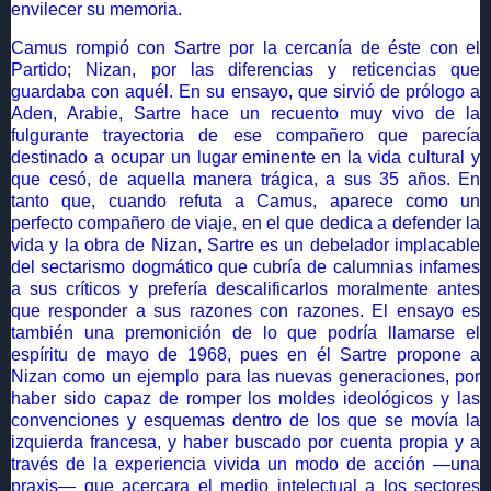
envilecer su memoria.
Camus rompió con Sartre por la cercanía de éste con el
Partido; Nizan, por las diferencias y reticencias que
guardaba con aquél. En su ensayo, que sirvió de prólogo a
Aden, Arabie, Sartre hace un recuento muy vivo de la
fulgurante trayectoria de ese compañero que parecía
destinado a ocupar un lugar eminente en la vida cultural y
que cesó, de aquella manera trágica, a sus 35 años. En
tanto que, cuando refuta a Camus, aparece como un
perfecto compañero de viaje, en el que dedica a defender la
vida y la obra de Nizan, Sartre es un debelador implacable
del sectarismo dogmático que cubría de calumnias infames
a sus críticos y prefería descalificarlos moralmente antes
que responder a sus razones con razones. El ensayo es
también una premonición de lo que podría llamarse el
espíritu de mayo de 1968, pues en él Sartre propone a
Nizan como un ejemplo para las nuevas generaciones, por
haber sido capaz de romper los moldes ideológicos y las
convenciones y esquemas dentro de los que se movía la
izquierda francesa, y haber buscado por cuenta propia y a
través de la experiencia vivida un modo de acción —una
praxis— que acercara el medio intelectual a los sectores