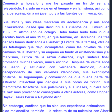
Comencé a hojearlo y me he pasado un fin de semana
releyéndolo. Ha sido un viaje en el tiempo y en la historia, así como
una peregrinación a mi juventud y a las fuentes de mi vocación.
Sus libros y sus ideas marcaron mi adolescencia y mis años
universitarios, desde que descubrí sus cuentos de El muro, en
1952, mi último año de colegio. Debo haber leído todo lo que
escribió hasta el año 1972, en que terminé, en Barcelona, los tres
densos tomos dedicados a Flaubert (El idiota de la familia), otra de
las tetralogías que dejó incompletas, como las novelas de Los
caminos de la libertad y su empeño en fundir el existencialismo y el
marxismo, Crítica de la razón dialéctica, cuya síntesis final,
prometida muchas veces, nunca escribió. Después de veinte años
de leerlo y estudiarlo con verdadera devoción, quedé
decepcionado de sus vaivenes ideológicos, sus exabruptos
políticos, su logomaquia y convencido de que buena parte del
esfuerzo intelectual que dediqué a sus obras de ficción, sus
mamotretos filosóficos, sus polémicas y sus úcases, hubiera sido
tal vez más provechoso consagrarlo a otros autores, como Popper,
Hayek, Isaías Berlin o Raymond Aron.
Sin embargo, confieso que ha sido una experiencia estimulante —
algo melancólica, también— la relectura de su polémica con Albert